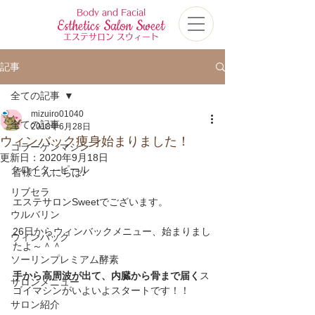
Body and Facial
Esthetics Salon Sweet
エステサロン スウィート
記事
全ての記事
mizuiro01040
全ての記事
2018年6月28日
ウィンバック痩身始まりました！
コラーゲンマシン
更新日：
2020年9月18日
クロイタ―ピール
皆様こんにちは♪
リブセラ
エステサロンSweetでございます。
ウルバリン
26日からウィンバックメニュー、始まりまし
ウィンバック
たよ～＾＾
ソーリンプレミアム酵素
手から高周波が出て、内臓から骨まで届く
ス
サロンメニュー
ゴイマシンがいよいよスタートです！！
サロン紹介