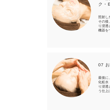
ク・
照射し
その後
り浸透
機器を
07 
最後に
化粧水
り浸透
う仕上