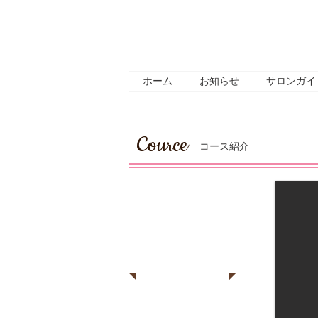
ホーム
お知らせ
サロンガイ
Cource
コース紹介
ウルヴァリン
切らない
フェ
イスリフトア
ップ