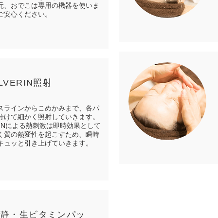
元、おでこは専用の機器を使いま
ご安心ください。
ULVERIN照射
スラインからこめかみまで、各パ
分けて細かく照射していきます。
ERINによる熱刺激は即時効果として
く質の熱変性を起こすため、瞬時
キュッと引き上げていきます。
 鎮静・生ビタミンパッ