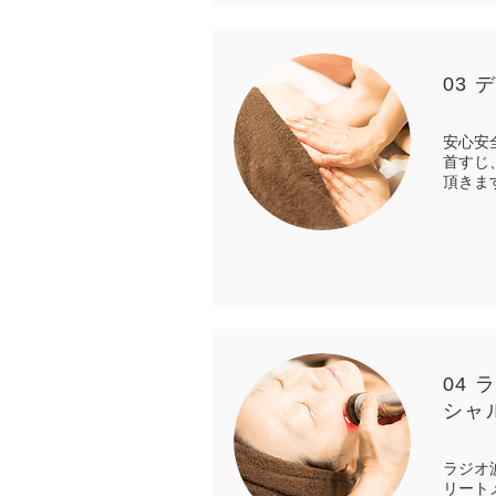
03
安心安
首すじ
頂きま
04
シャ
ラジオ
リート