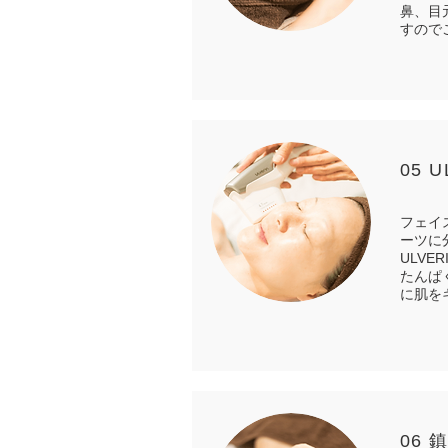
鼻、目
すので
05 
フェイ
ーツに
ULV
たんぱ
に肌を
06