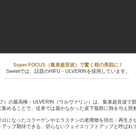
Super FOCUS（集束超音波）で驚く程の美肌に！
Sweetでは、話題のHIFU・ULVERINを採用しています。
イフ）の最高峰・ULVERIN（ウルヴァリン）は、集束超音波
に集めることで、従来では届かなかった皮下脂肪に熱を与え照
ボロになったコラーゲンやエラスチンの老廃物を排出・再生さ
トアップ期待できる、切らないフェイスリフトアップと呼ばれ