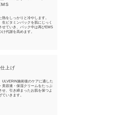
EMS
た熱をしっかりと冷やします。
、生ビタミンパックを肌にじっく
させていき、パック中は再びEMS
つけ代謝を高めます。
お仕上げ
、ULVERIN施術後のケアに適した
・美容液・保湿クリームをたっぷ
させ、引き締まったお肌を保つよ
げていきます。