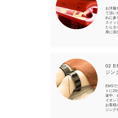
お洋服
て頂い
れに参
スイッ
たらタ
身に浴
02
ジン
EMS
トに2
途中、
イオン
お客様
ジング