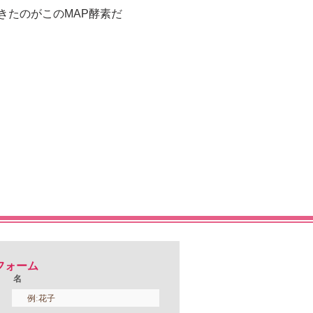
たのがこのMAP酵素 だ
フォーム
名