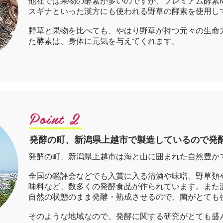
他社では果物の酵素が多いのですが、プレミアム酵素M
スギナといった漢方にも使われる野草の酵素を使用し
野草と果物を比べても、やはり野草が持つ元々の生命
た酵素は、身体に元気を与えてくれます。
Point 2
発酵の町、新潟県上越市で製造しているので発
発酵の町、新潟県上越市は海と山に囲まれた自然豊か
全国の鑑評会などでも入賞に入る清酒や味噌、野草類
味料など、数多くの発酵食品が作られています。また
自然の状態のまま発酵・熟成させるので、菌がとても
そのような地域なので、発酵に関する研究がとても盛