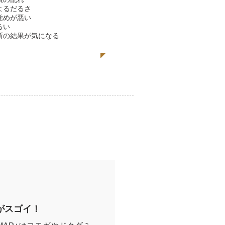
よるだるさ
覚めが悪い
るい
断の結果が気になる
い！
がスゴイ！