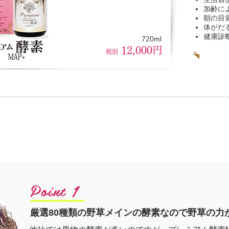
加齢に
朝の目
体がだ
健康診
720ml
12,000円
税別
レミアム酵素のここがすご
Point 1
厳選80種類の野草メインの酵素なので野草の力