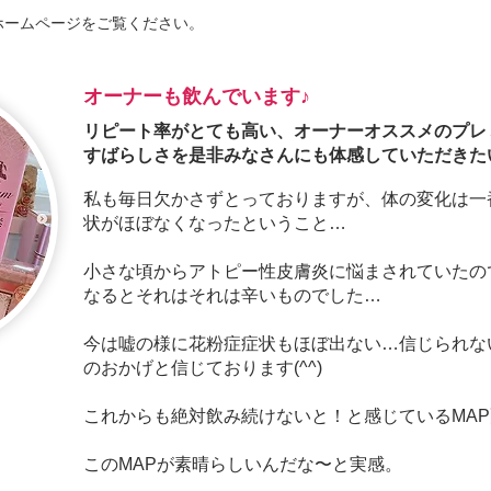
ホームページをご覧ください。
オーナーも飲んでいます♪
リピート率がとても高い、オーナーオススメのプレ
すばらしさを是非みなさんにも体感していただきた
私も毎日欠かさずとっておりますが、 体の変化は
状 がほぼなくなったということ…
小さな頃からアトピー性皮膚炎に悩まさ れていた
なると それはそれは辛いものでした…
今は嘘の様に花粉症症状もほぼ出ない… 信じられ
の おかげと信じております(^^)
これからも絶対飲み続けないと！ と感じているMA
このMAPが素晴らしいんだな〜と実感。