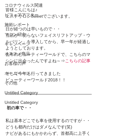
コロナウィルス関連
皆様こんにちは♪
ビフォアアフター
エステサロンSweetでございます。
施術レポート
日が経つのは早いもので・・
マシン紹介
当店が「切らないフェイスリフトアップ・ウ
ルバリン」を導入してから、早一年が経過し
キャンペーン
ようとしております。
オススメ商品
去年のビューティーワールドで、こちらのマ
シンに出会ったんですよね～⇒
こちらの記事
お客様の声
ホームページ
そして今年も行ってきました
ビューティーワールド2018！！
その他
Untitled Category
Untitled Category
初の車で・・
私は基本どこでも車を使用するのですが・・
どうも都内だけはダメなんです(笑)
ナビがあるにもかかわらず、首都高に上手く