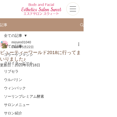
Body and Facial
Esthetics Salon Sweet
エステサロン スウィート
記事
全ての記事
mizuiro01040
全ての記事
2018年5月22日
ビューティーワールド2018に行ってま
コラーゲンマシン
いりました♪
クロイタ―ピール
更新日：
2020年9月18日
リブセラ
ウルバリン
ウィンバック
ソーリンプレミアム酵素
サロンメニュー
サロン紹介