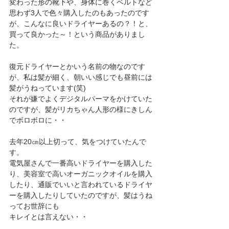
変わった形の靴下や、身体に巻くベルトなど
思わず3人で色々購入したのもあったのです
が、こんなに良いドライヤーあるの？！と、
買って良かった～！という商品がありまし
た。
復元ドライヤーとかいう名前の物なのです
が、私は髪が細く、朝いい感じでも昼前には
髪がうねっています(笑)
それが嫌でよくデジタルパーマをかけていた
のですが、髪がリカちゃん人形の様にきしん
でボロボロに・・
去年20㎝以上切って、気をつけていたんで
す。
電気屋さんで一番高いドライヤーを購入した
り、美容室で高いオーガニックオイルを購入
したり、通販でいいと言われているドライヤ
ーを購入したりしていたのですが、髪はうね
ってお世辞にも
キレイとは言えない・・