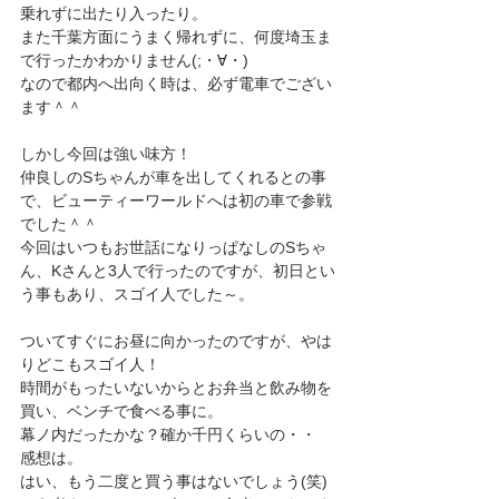
乗れずに出たり入ったり。
また千葉方面にうまく帰れずに、何度埼玉ま
で行ったかわかりません(;・∀・)
なので都内へ出向く時は、必ず電車でござい
ます＾＾
しかし今回は強い味方！
仲良しのSちゃんが車を出してくれるとの事
で、ビューティーワールドへは初の車で参戦
でした＾＾
今回はいつもお世話になりっぱなしのSちゃ
ん、Kさんと3人で行ったのですが、初日とい
う事もあり、スゴイ人でした～。
ついてすぐにお昼に向かったのですが、やは
りどこもスゴイ人！
時間がもったいないからとお弁当と飲み物を
買い、ベンチで食べる事に。
幕ノ内だったかな？確か千円くらいの・・
感想は。
はい、もう二度と買う事はないでしょう(笑)