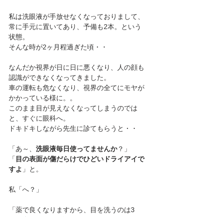
私は洗眼液が手放せなくなっておりまして、
常に手元に置いてあり、予備も2本。という
状態。
そんな時が2ヶ月程過ぎた頃・・
なんだか視界が日に日に悪くなり、人の顔も
認識ができなくなってきました。
車の運転も危なくなり、視界の全てにモヤが
かかっている様に。。
このまま目が見えなくなってしまうのでは
と、すぐに眼科へ。
ドキドキしながら先生に診てもらうと・・
「あ～、
洗眼液毎日使ってませんか
？」
「
目の表面が傷だらけでひどいドライアイで
すよ
」と。
私「へ？」
「薬で良くなりますから、目を洗うのは3