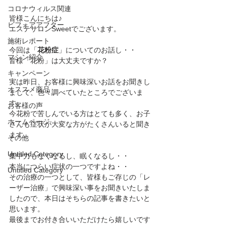
コロナウィルス関連
皆様こんにちは♪
ビフォアアフター
エステサロンSweetでございます。
施術レポート
今回は「
花粉症
」についてのお話し・・
マシン紹介
皆様「花粉」は大丈夫ですか？
キャンペーン
実は昨日、お客様に興味深いお話をお聞きし
オススメ商品
まして、色々調べていたところでございま
す。
お客様の声
今花粉で苦しんでいる方はとても多く、お子
ホームページ
さんも症状が大変な方がたくさんいると聞き
ます。
その他
Untitled Category
集中力もなくなるし、眠くなるし・・
本当につらい症状の一つですよね・・
Untitled Category
その治療の一つとして、皆様もご存じの「レ
ーザー治療」で興味深い事をお聞きいたしま
したので、本日はそちらの記事を書きたいと
思います。
最後までお付き合いいただけたら嬉しいです