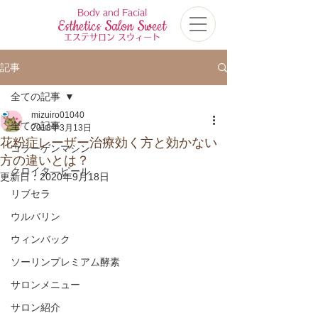
Body and Facial
Esthetics Salon Sweet
エステサロン スウィート
記事
全ての記事
mizuiro01040
全ての記事
2018年3月13日
花粉症レーザー治療効く方と効かない
コラーゲンマシン
方の違いとは？
クロイタ―ピール
更新日：
2020年9月18日
リブセラ
ウルバリン
ウィンバック
ソーリンプレミアム酵素
サロンメニュー
サロン紹介