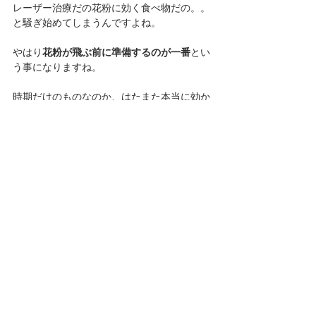
レーザー治療だの花粉に効く食べ物だの。。
と騒ぎ始めてしまうんですよね。
やはり
花粉が飛ぶ前に準備するのが一番
とい
う事になりますね。
時期だけのものなのか、はたまた本当に効か
ない人も半数いるのか？
それはわかりませんが、やる時期は大いに関
係ありそうです。
最後に・・
皆様今回の「花粉」のお話し、いかがでした
でしょうか？
レーザー治療が効かなかった方で、思い当た
るという方もいらっしゃるのではないでしょ
うか？
せっかくだったら効く時期に治療を受けたい