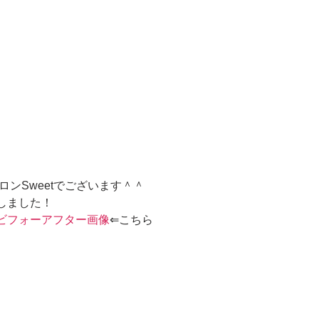
ロンSweetでございます＾＾
しました！
ビフォーアフター画像
⇐こちら