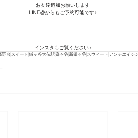
お友達追加お願いします
LINE@からもご予約可能です♪
インスタもご覧ください♪
高野台
スイート
鎌ヶ谷大仏駅
鎌ヶ谷
新鎌ヶ谷
スウィート
アンチエイジ
ー