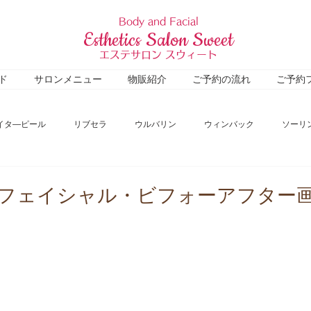
Body and Facial
Esthetics Salon Sweet
エステサロン スウィート
ド
サロンメニュー
物販紹介
ご予約の流れ
ご予約
イタ―ピール
リブセラ
ウルバリン
ウィンバック
ソーリ
コロナウィルス関連
ビフォアアフター
施術レポート
マシン紹
フェイシャル・ビフォーアフター画
ームページ
その他
Untitled Category
Untitled Category