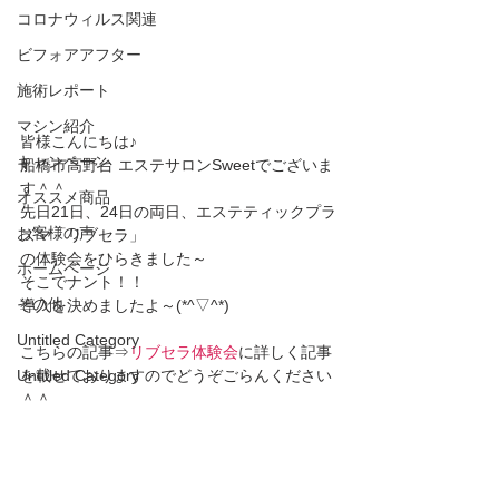
コロナウィルス関連
ビフォアアフター
施術レポート
マシン紹介
皆様こんにちは♪
キャンペーン
船橋市高野台 エステサロンSweetでございま
す＾＾
オススメ商品
先日21日、24日の両日、エステティックプラ
お客様の声
ズマ「リブセラ」
の体験会をひらきました～
ホームページ
そこでナント！！
その他
導入を決めましたよ～(*^▽^*)
Untitled Category
こちらの記事⇒
リブセラ体験会
に詳しく記事
Untitled Category
を載せておりますのでどうぞごらんください
＾＾