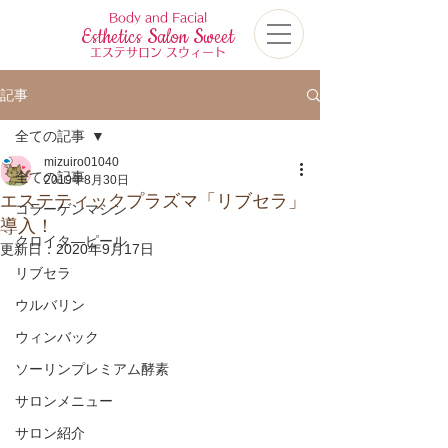
Body and Facial
Esthetics Salon Sweet
エステサロン スウィート
記事
全ての記事
mizuiro01040
全ての記事
2019年8月30日
エステティックプラズマ「リブセラ」
コラーゲンマシン
導入！
クロイタ―ピール
更新日：
2020年9月17日
リブセラ
ウルバリン
ウィンバック
ソーリンプレミアム酵素
サロンメニュー
サロン紹介