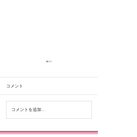
コメント
コメントを追加…
当サロンオススメメニュ
ハーブピーリン
ー♪
イターピール・
ロンSweet♪