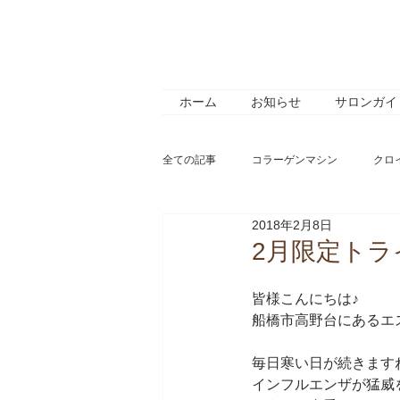
ホーム
お知らせ
サロンガイ
全ての記事
コラーゲンマシン
クロ
2018年2月8日
サロンメニュー
サロン紹介
2月限定トラ
皆様こんにちは♪
オススメ商品
お客様の声
ホ
船橋市高野台にあるエス
毎日寒い日が続きます
インフルエンザが猛威