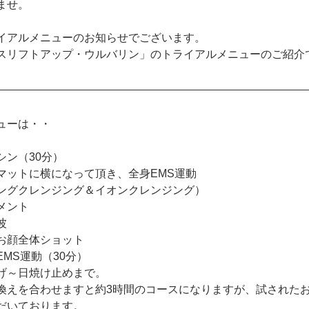
ませ。
イアルメニューのお知らせでございます。
スリフトアップ・ウルバリン」のトライアルメニューのご紹介
ューは・・
シン（30分）
マットに横になって頂き、全身EMS運動
ングクレンジング＆イオンクレンジング）
メント
波
お顔全体ショット
MS運動（30分）
げ～日焼け止めまで。
換えを合わせますと約3時間のコースになりますが、試された
だいております。