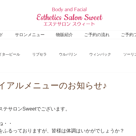
Body and Facial
Esthetics Salon Sweet
エステサロン スウィート
ド
サロンメニュー
物販紹介
ご予約の流れ
ご予約
イタ―ピール
リブセラ
ウルバリン
ウィンバック
ソーリ
コロナウィルス関連
ビフォアアフター
施術レポート
マシン紹
イアルメニューのお知らせ♪
ームページ
その他
Untitled Category
Untitled Category
テサロンSweetでございます。
ね・・
をふるっておりますが、皆様は体調はいかがでしょうか？